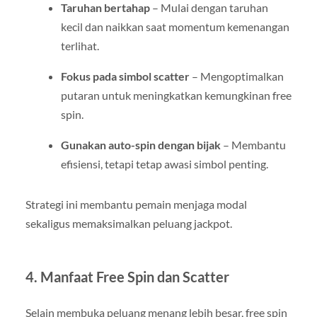
Taruhan bertahap
– Mulai dengan taruhan
kecil dan naikkan saat momentum kemenangan
terlihat.
Fokus pada simbol scatter
– Mengoptimalkan
putaran untuk meningkatkan kemungkinan free
spin.
Gunakan auto-spin dengan bijak
– Membantu
efisiensi, tetapi tetap awasi simbol penting.
Strategi ini membantu pemain menjaga modal
sekaligus memaksimalkan peluang jackpot.
4. Manfaat Free Spin dan Scatter
Selain membuka peluang menang lebih besar, free spin