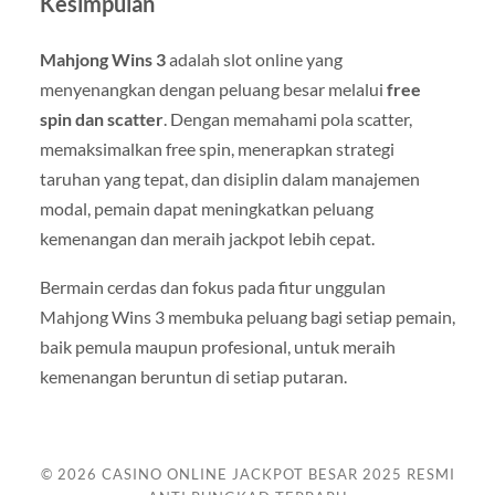
Kesimpulan
Mahjong Wins 3
adalah slot online yang
menyenangkan dengan peluang besar melalui
free
spin dan scatter
. Dengan memahami pola scatter,
memaksimalkan free spin, menerapkan strategi
taruhan yang tepat, dan disiplin dalam manajemen
modal, pemain dapat meningkatkan peluang
kemenangan dan meraih jackpot lebih cepat.
Bermain cerdas dan fokus pada fitur unggulan
Mahjong Wins 3 membuka peluang bagi setiap pemain,
baik pemula maupun profesional, untuk meraih
kemenangan beruntun di setiap putaran.
© 2026
CASINO ONLINE JACKPOT BESAR 2025 RESMI