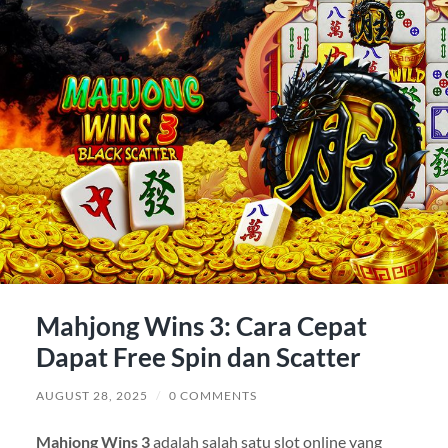
Mahjong Wins 3: Cara Cepat
Dapat Free Spin dan Scatter
AUGUST 28, 2025
/
0 COMMENTS
Mahjong Wins 3
adalah salah satu slot online yang