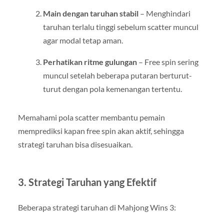
Main dengan taruhan stabil
– Menghindari
taruhan terlalu tinggi sebelum scatter muncul
agar modal tetap aman.
Perhatikan ritme gulungan
– Free spin sering
muncul setelah beberapa putaran berturut-
turut dengan pola kemenangan tertentu.
Memahami pola scatter membantu pemain
memprediksi kapan free spin akan aktif, sehingga
strategi taruhan bisa disesuaikan.
3. Strategi Taruhan yang Efektif
Beberapa strategi taruhan di Mahjong Wins 3: