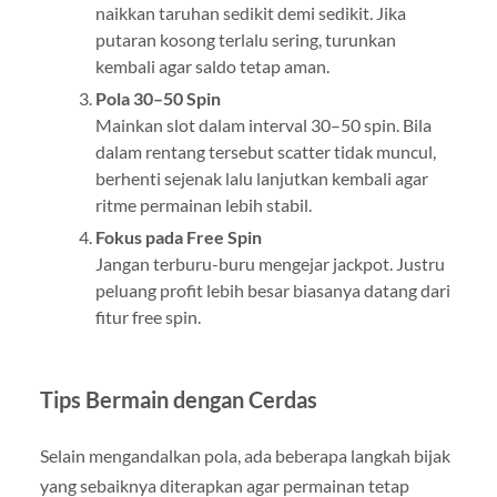
naikkan taruhan sedikit demi sedikit. Jika
putaran kosong terlalu sering, turunkan
kembali agar saldo tetap aman.
Pola 30–50 Spin
Mainkan slot dalam interval 30–50 spin. Bila
dalam rentang tersebut scatter tidak muncul,
berhenti sejenak lalu lanjutkan kembali agar
ritme permainan lebih stabil.
Fokus pada Free Spin
Jangan terburu-buru mengejar jackpot. Justru
peluang profit lebih besar biasanya datang dari
fitur free spin.
Tips Bermain dengan Cerdas
Selain mengandalkan pola, ada beberapa langkah bijak
yang sebaiknya diterapkan agar permainan tetap